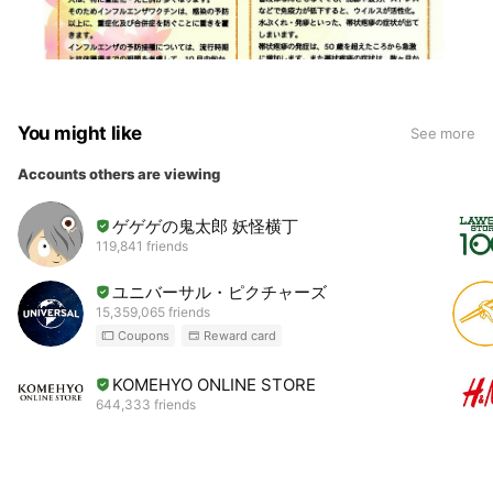
You might like
See more
Accounts others are viewing
ゲゲゲの鬼太郎 妖怪横丁
119,841 friends
ユニバーサル・ピクチャーズ
15,359,065 friends
Coupons
Reward card
KOMEHYO ONLINE STORE
644,333 friends