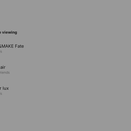
e viewing
&MAKE Fate
ds
air
riends
 lux
ds