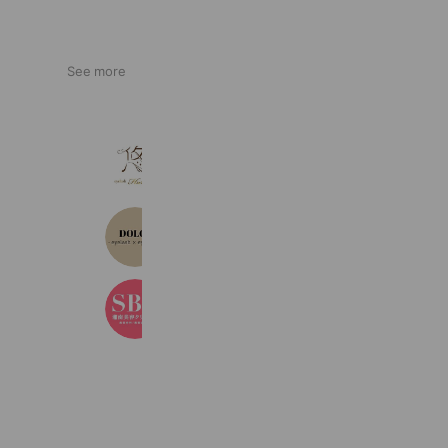
See more
悠~eyelashHaruka~
179 friends
Reward card
Dolce 川越店
303 friends
湘南美容クリニック
3,361,098 friends