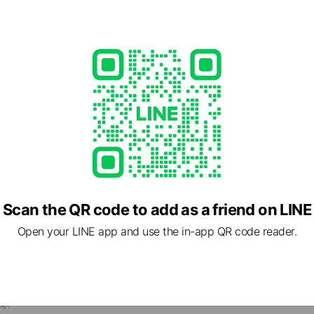
2 other items
ed
rcard / JCB / American Express
te rooms available), free Wi-Fi, parking available, no smoking, p
Scan the QR code to add as a friend on LINE
Open your LINE app and use the in-app QR code reader.
 埼玉県 吉川市 保653-14
川駅