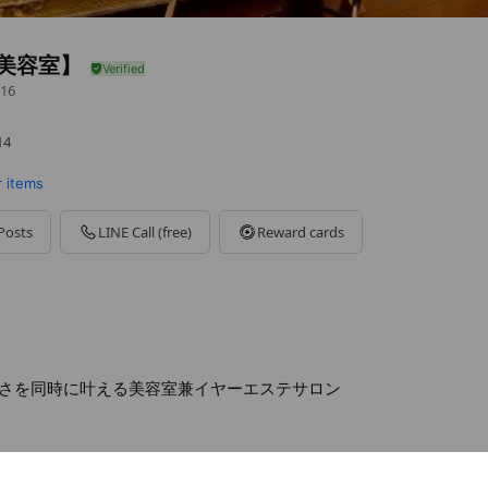
【美容室】
16
14
r items
Posts
LINE Call (free)
Reward cards
さを同時に叶える美容室兼イヤーエステサロン
0,000