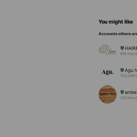
You might like
Accounts others ar
HAIR
956 frien
Agu h
706,488 f
amber
259 frien