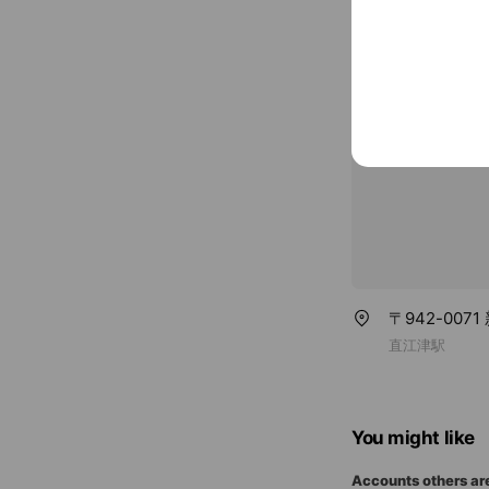
Cash accept
Parking avai
〒942-007
直江津駅
You might like
Accounts others ar