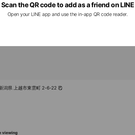
ed
Scan the QR code to add as a friend on LINE
Open your LINE app and use the in-app QR code reader.
lable, no smoking
1 新潟県 上越市東雲町 2-6-22
e viewing