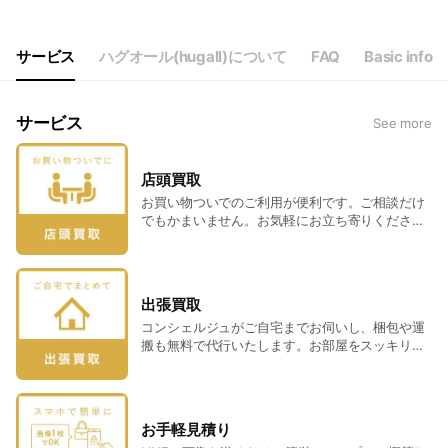
Thu
10:00 - 19:00
Fri
10:00 - 19:00
Sat
10:00 - 19:00
サービス
ハグオール(hugall)について
FAQ
Basic info
サービス
See more
店頭買取
お買い物ついでのご利用が便利です。ご相談だけ
でもかまいません。お気軽にお立ち寄りくださ
い。 ※購入時5,000円未満のお品物は買取できま
せん。 <対象品目> バッグ/財布・小物/腕時計/ジ
ュエリー・貴金属/洋酒/ブランド洋食器/ブランド
文具 ※一部、取り扱い対象外となるブランド・お
出張買取
品物がございます。詳しくはフリーダイヤル
コンシェルジュがご自宅までお伺いし、梱包や運
(0120-8906-45)にお問い合わせください。 ＜当
搬も無料で代行いたします。お部屋をスッキリ片
日お持ちいただく物＞ 査定希望のお品物 現住所
付けたい方におすすめです。 ※購入時5,000円未
記載の本人確認書類(運転免許証等) 振込先口座情
満のお品物・3辺合計160㎝以上のお品物は買取で
報
きません。 ※お品物は一旦お預かりし、後日査定
結果をご連絡いたします。 ※お品物の内容によっ
お手軽見積り
ては出張買取を承ることができない場合がござい