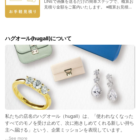
LINEで画像を送るだけの簡単ステップで、概算お
ます。 <対象エリア> 大阪府、京都府、兵庫県
見積り金額をご案内いたします。 ※概算お見積り
(離島除く) <対象品目> バッグ/財布・小物/腕時
金額は、実際の買取金額を保証するものではござ
計/ジュエリー・貴金属/ブランドアパレル/洋酒/ブ
いません。 ＜対象品目＞ バッグ/財布・小物/腕時
ランド洋食器/ブランド文具 ※一部、取り扱い対象
計/ジュエリー・貴金属/洋酒/ブランド洋食器/ブラ
外となるブランド・お品物がございます。詳しく
ンド文具 ※一部、取り扱い対象外となるブラン
はフリーダイヤル(0120-8906-45)にお問い合わ
ド・お品物がございます。
せください。 ＜当日ご準備いただく物＞ 査定希
ハグオール(hugall)について
望のお品物 現住所記載の本人確認書類(運転免許
証等) 振込先口座情報
私たちの店名のハグオール（hugall）は、「使われなくなった
すべてのモノを受け止めて、次に抱きしめてくれる新しい持ち
主へ届ける」という、企業ミッションを表現しています。
...
See more