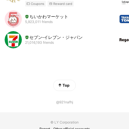
Coupons
Reward card
ちいかわマーケット
5,923,011 friends
セブン‐イレブン・ジャパン
21,016,193 friends
Top
@921nafhj
© LY Corporation
Report
Other official accounts