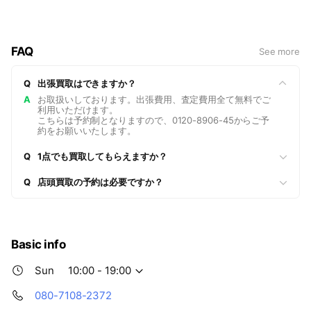
世界中のすべての人が、あたりまえのようにリユースを楽しん
でいる。
そんな未来を実現するためには、私たちのサービスが、一流で
FAQ
See more
あることが不可欠。
「中古ビジネスだからこの程度でいい…」そんな甘えは、ゆる
Q
出張買取はできますか？
されないと思うのです。
すべてのお客様に、安心して、信頼してサービスをご利用いた
A
お取扱いしております。出張費用、査定費用全て無料でご
利用いただけます。
だくために、フェアマナーの徹底を行っています。
こちらは予約制となりますので、0120-8906-45からご予
多くの方がはじめて利用するサービスだからこそ、感じる不安
約をお願いいたします。
や様々な悩み。
Q
1点でも買取してもらえますか？
その全てをハグオールが受け止め、一流のサービスで、解決し
ていきたいと思います。
Q
店頭買取の予約は必要ですか？
Basic info
Sun
10:00 - 19:00
080-7108-2372