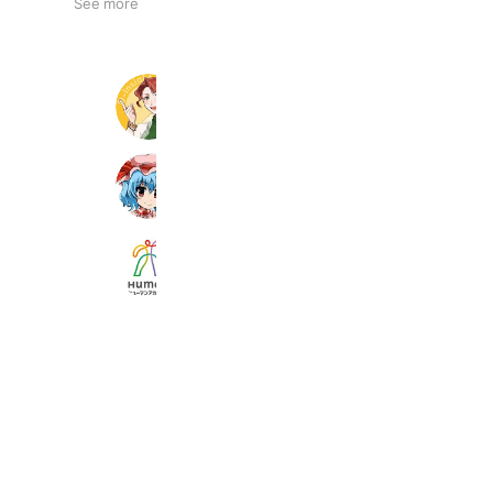
See more
AIメアリー先生の英会話教室
2,341 friends
グレップ ヤフー店
12,404 friends
総合学園ヒューマンアカデミー大宮校
4,719 friends