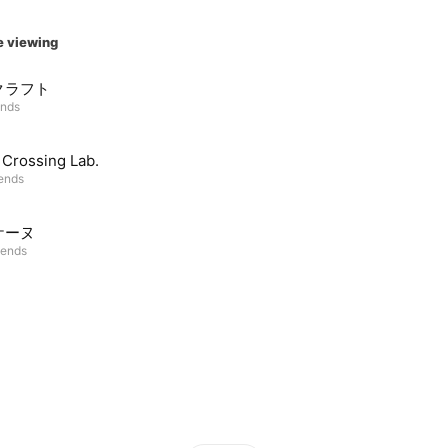
e viewing
クラフト
ends
Crossing Lab.
iends
ケーヌ
iends