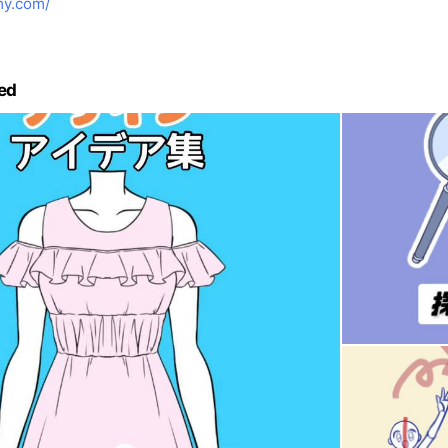
y.com/
ed