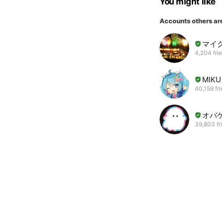
You might like
Accounts others ar
マイ
4,204 fri
MIKU 
40,159 fr
オバ
39,803 fr