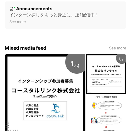
N
・氏名
Announcements
New
o
インターン探しをもっと身近に。週1配信中！
② レイラックのエージェントと面談（オンライン）
t
See more
気になる業界や企業について、一緒にお話ししましょう✨
i
30分〜、ご都合の良い時間で予約OK⏰
c
③ 志望企業との面談へ
e
Mixed media feed
See more
希望するインターン先の企業と面談を行い、マッチすればイ
ンターン決定！
志望書作成もレイラックがしっかりサポートします💪
④ インターン開始！
開始後もレイラックがあなたの活動を継続サポート！
困ったことや相談もLINEで気軽にできます🌱