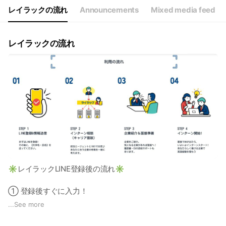
レイラックの流れ
Announcements
Mixed media feed
レイラックの流れ
✳️レイラックLINE登録後の流れ✳️
① 登録後すぐに入力！
以下の3点をメッセージで送信お願いします✏️
...
See more
・大学名・学科名
・学年