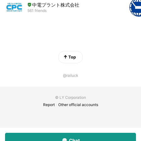
中電プラント株式会社
561 friends
Top
@railuck
© LY Corporation
Report
Other official accounts
Chat