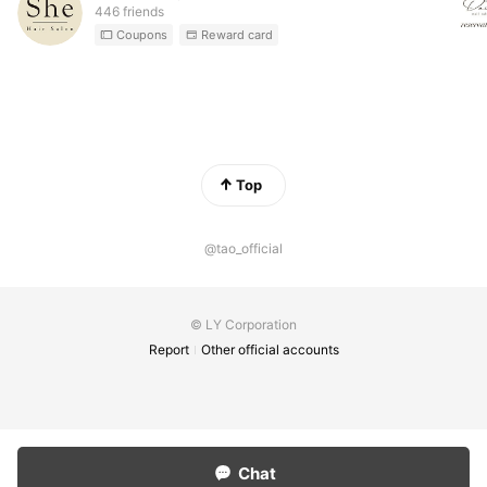
446 friends
Coupons
Reward card
Top
@tao_official
© LY Corporation
Report
Other official accounts
Chat