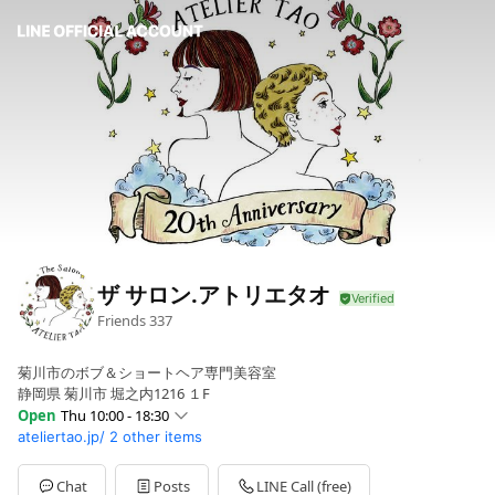
ザ サロン.アトリエタオ
Friends
337
菊川市のボブ＆ショートヘア専門美容室
静岡県 菊川市 堀之内1216 １F
Open
Thu 10:00 - 18:30
ateliertao.jp/
2 other items
Sun
10:00 - 18:30
Mon
Closed
Tue
Closed
Chat
Posts
LINE Call (free)