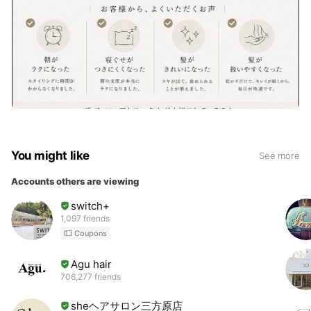
You might like
See more
Accounts others are viewing
switch+
1,097 friends
Coupons
Agu hair
706,277 friends
sheヘアサロン三方原店