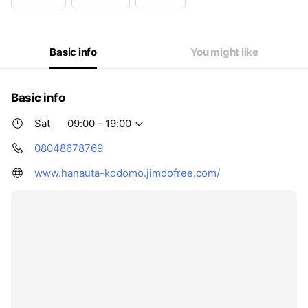
Wed
14:30 - 19:00
Thu
14:30 - 19:00
Fri
14:30 - 19:00
Sat
09:00 - 19:00
Basic info
You might like
Basic info
Sat
09:00 - 19:00
08048678769
www.hanauta-kodomo.jimdofree.com/