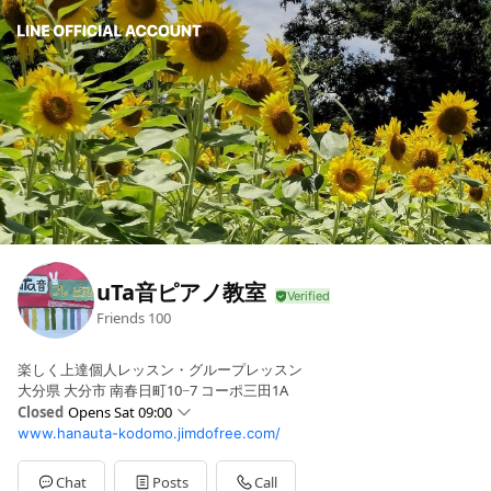
uTa音ピアノ教室
Friends
100
楽しく上達個人レッスン・グループレッスン
大分県 大分市 南春日町10−7 コーポ三田1A
Closed
Opens Sat 09:00
www.hanauta-kodomo.jimdofree.com/
Sun
Closed
Mon
14:30 - 19:00
Tue
14:30 - 19:00
Chat
Posts
Call