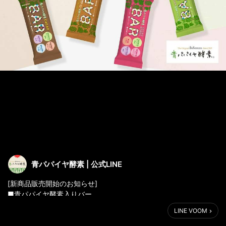
青パパイヤ酵素 | 公式LINE
[新商品販売開始のお知らせ]
■青パパイヤ酵素入りバー
https://aopapa.jp/blogs/news/news-item20250623
LINE VOOM
内容量：1本（35g）/ 1ケース（35g×12本）