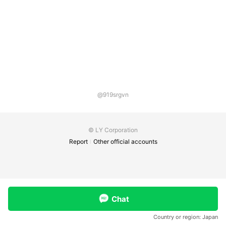
@919srgvn
© LY Corporation
Report
Other official accounts
Chat
Country or region:
Japan