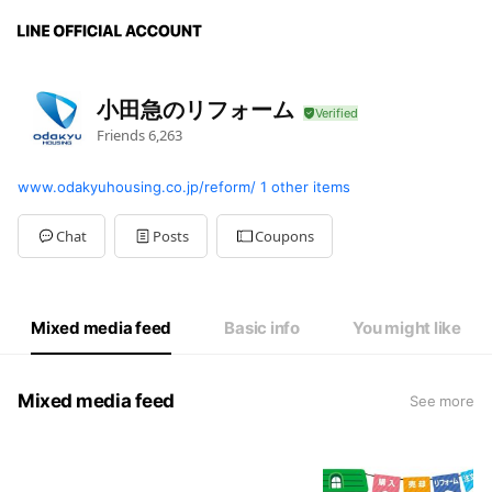
小田急のリフォーム
Friends
6,263
www.odakyuhousing.co.jp/reform/
1 other items
Chat
Posts
Coupons
Mixed media feed
Basic info
You might like
Mixed media feed
See more