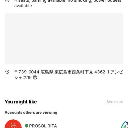
4 seats, parking available, no smoking, power outlets
available
〒739-0044 広島県 東広島市西条町下見 4362-1 アンビ
シャス1F
You might like
See more
Accounts others are viewing
PROSOL RITA