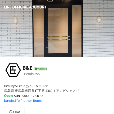
B&E
Friends
555
Beauty&Ecologyヘア&エステ
広島県 東広島市西条町下見 4362-1 アンビシャス1F
Open
Sun 09:00 - 17:00
bande.life
1 other items
Sun
09:00 - 17:00
Mon
Closed
Tue
10:00 - 18:00
Chat