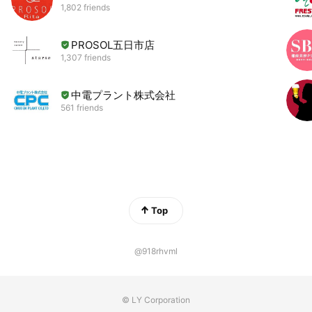
1,802 friends
PROSOL五日市店
1,307 friends
中電プラント株式会社
561 friends
Top
@918rhvml
© LY Corporation