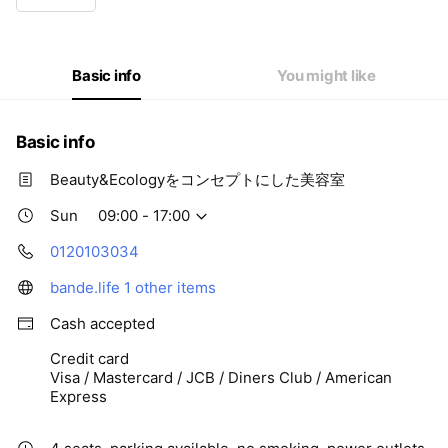
Wed
10:00 - 18:00
Thu
10:00 - 18:00
Fri
10:00 - 18:00
Sat
09:00 - 17:00
Basic info
You might like
Basic info
Beauty&Ecologyをコンセプトにした美容室
Sun
09:00 - 17:00
0120103034
bande.life
1 other items
Cash accepted
Credit card
Visa / Mastercard / JCB / Diners Club / American
Express