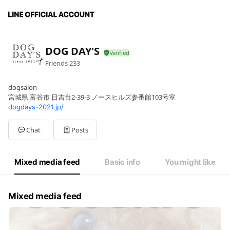
DOG DAY'S
Friends
233
dogsalon
宮城県 富谷市 日吉台2-39-3 ノースヒルズ参番館103号室
dogdays-2021.jp/
Chat
Posts
Mixed media feed
Basic info
You might like
Mixed media feed