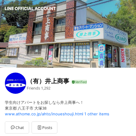
（有）井上商事
Friends
1,292
学生向けアパートをお探しなら井上商事へ！
東京都 八王子市 大塚38
www.athome.co.jp/ahto/inoueshouji.html
1 other items
Chat
Posts