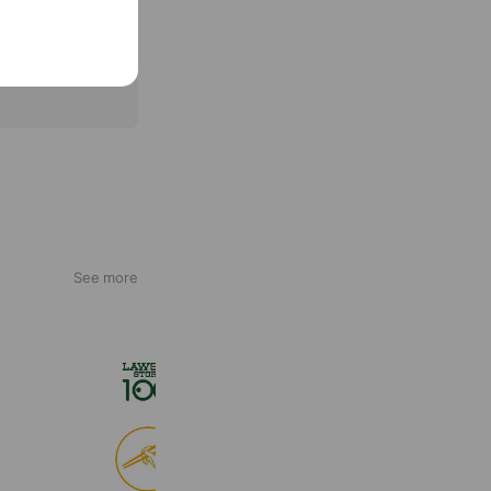
See more
ローソンストア１００
2,711,330 friends
食べログ
9,011,621 friends