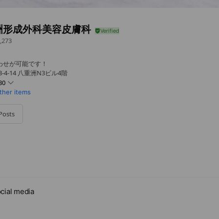
洲形成外科美容皮膚科
,273
合わせが可能です！
-4-14 八重洲N3ビル4階
30
ther items
Posts
祝日休み
cial media