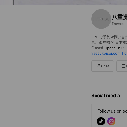
八重
Friends
1
LINEで予約や問い
東京都 中央区 日本橋3
Closed
Opens Fri 09:
yaesukeisei.com
1 o
Sun
Closed
Mon
09:30 - 16:00
Tue
10:00 - 18:00
Chat
Wed
09:30 - 17:30
Thu
09:30 - 17:30
Fri
09:30 - 17:30
Sat
09:30 - 18:00
土曜隔週営業 日曜
Social media
Follow us on so