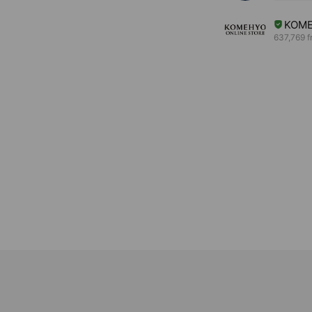
KOME
637,769 f