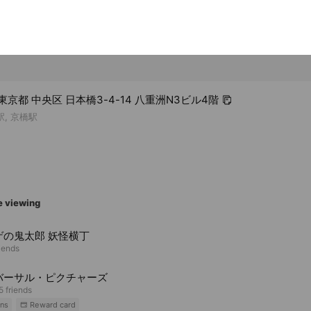
7 東京都 中央区 日本橋3-4-14 八重洲N3ビル4階
駅, 京橋駅
e viewing
ゲの鬼太郎 妖怪横丁
riends
バーサル・ピクチャーズ
5 friends
ns
Reward card