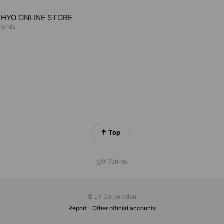
HYO ONLINE STORE
riends
Top
@917ahkto
© LY Corporation
Report
Other official accounts