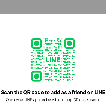
かかりつけ医を目指しています
- 17:30
業 日曜祝日休み
.com
1 other items
ed
rcard / JCB / Diners Club / American Express
Scan the QR code to add as a friend on LINE
Open your LINE app and use the in-app QR code reader.