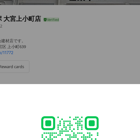
ポ 大宮上小町店
2
合建材店です。
区 上小町639
p/11772
Reward cards
jp/shop/11772