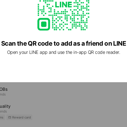
55 埼玉県 さいたま市大宮区 上小町639
Scan the QR code to add as a friend on LINE
Open your LINE app and use the in-app QR code reader.
e viewing
OBs
ends
ality
iends
ns
Reward card