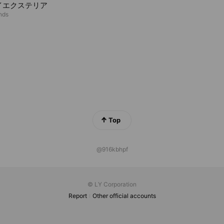
イエクステリア
ends
Top
@916kbhpf
© LY Corporation
Report
Other official accounts