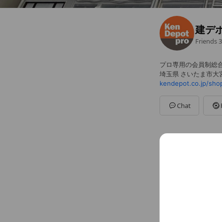
建デ
Friends
3
プロ専用の会員制総
埼玉県 さいたま市大宮
kendepot.co.jp/sho
Chat
Basic info
kendepot.co.