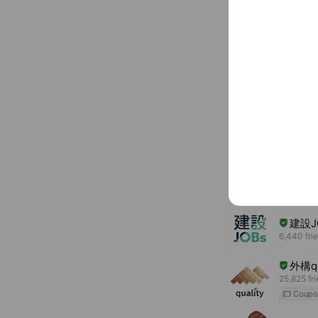
〒330-08
You might like
Accounts others ar
建設J
6,440 fri
外構qu
25,825 fr
Coupo