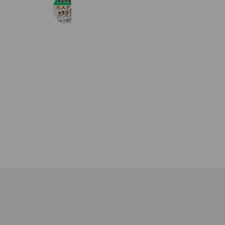
（株）KAPEN
2,351 friends