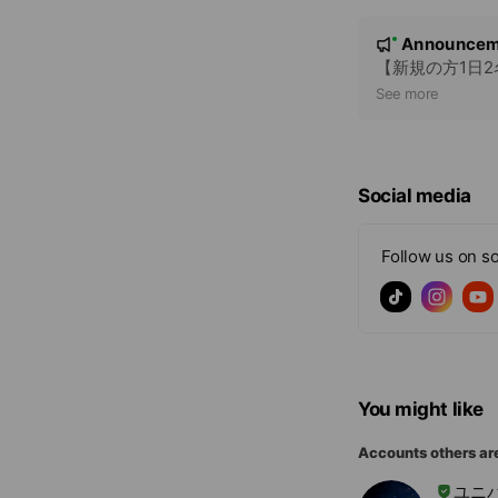
N
Announcem
New
o
【新規の方1日
t
See more
i
c
e
Social media
Follow us on so
You might like
Accounts others ar
ユニ