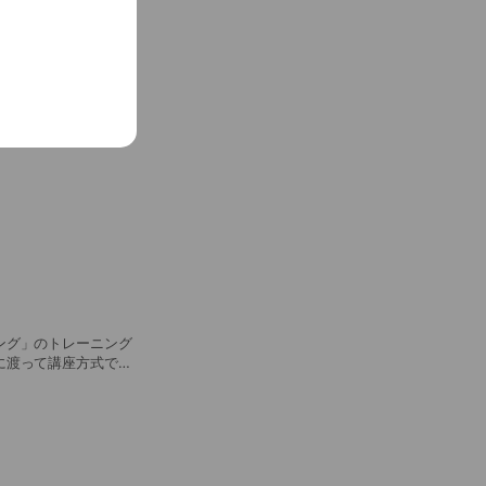
ォーマンスアップ、メ
料を含む）、2回目以
ング」のトレーニング
に渡って講座方式でお
けします！