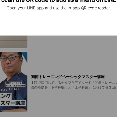
Open your LINE app and use the in-app QR code reader.
学生整体コース
小・中・高・大学生限定のコースです 元教員の院長が学生のみなさんに感謝の
気持ちを込めて施術します！各関節痛、スポーツのパフ
ンテナンスなど柔軟に対応します！初回5,500円（検査
降3,300円（回数券の設定はありません）
関節トレーニングベーシックマスター講座
本院で採用しているセルフケアメソッド「関節トレーニ
法の基礎を「下半身編」と「上半身編」に分けて各３回
伝えします。団体での受講も可能です。特別特典をお付