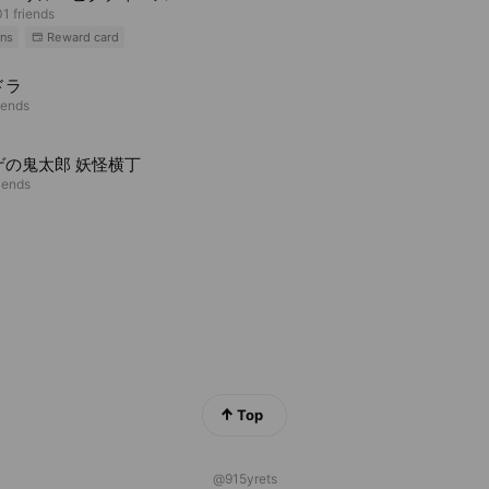
1 friends
ns
Reward card
ドラ
iends
ゲの鬼太郎 妖怪横丁
riends
Top
@915yrets