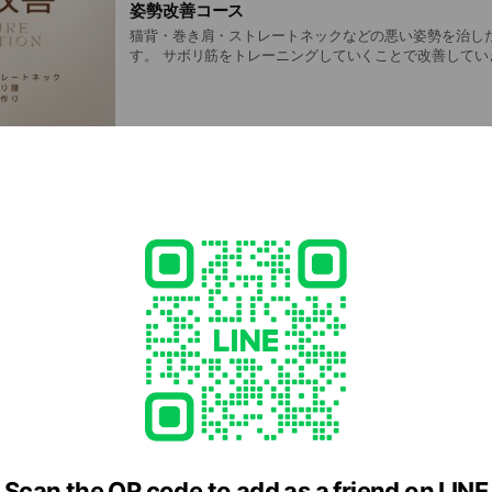
姿勢改善コース
猫背・巻き肩・ストレートネックなどの悪い姿勢を治し
す。 サボリ筋をトレーニングしていくことで改善していきます！ 通常、初回
8,100円（検査料1,500円＋施術料6,600円）2回目以降
ります！）となります
パフォーマンスアップコース
主要関節を支える筋肉をトレーニングすることで今以上
できるようになります！おススメのセルフケアも伝授します！ 初回5,
（検査料を含む）、2回目以降4,800円（回数券の設定
Scan the QR code to add as a friend on LINE