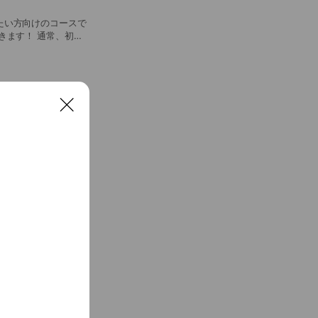
たい方向けのコースで
6,600円（割引回数券あ
C
l
o
s
e
の力を発揮することが
500円
はありません）