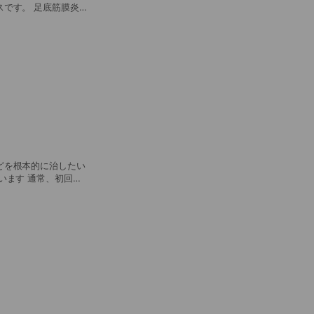
底筋膜炎、
（割引回数券あります！）
どを根本的に治したい
6,600円（割引回数券あ