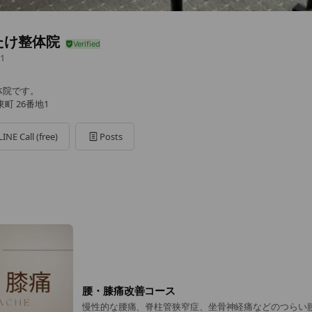
たけ整体院
1
体院です。
町 26番地1
LINE Call (free)
Posts
腰・膝痛改善コース
慢性的な腰痛、脊柱管狭窄症、坐骨神経痛などのつらい