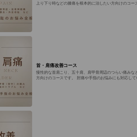
上り下り時などの膝痛を根本的に治したい方向けのコースです。 足
外反母趾など足首や足趾のお悩みにも対応しています 通常、初回8,100円（検
査料1,500円＋施術料6,600円）2回目以降6,600円
となります
首・肩痛改善コース
慢性的な首肩こり、五十肩、肩甲骨周辺のつらい痛みな
方向けのコースです。 肘痛や手指のお悩みにも対応しています 通常、初回
8,100円（検査料1,500円＋施術料6,600円）2回目以降
ります！）となります