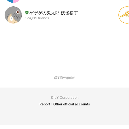
ゲゲゲの鬼太郎 妖怪横丁
124,115 friends
@915wqmbv
© LY Corporation
Report
Other official accounts