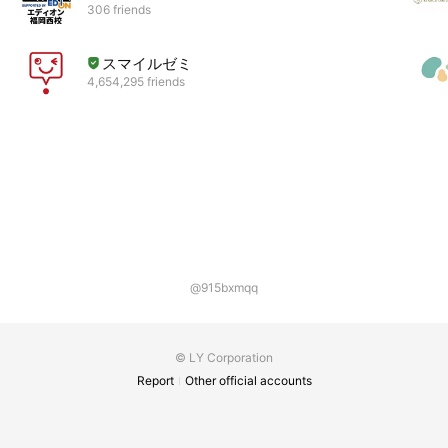
306 friends
スマイルゼミ
4,654,295 friends
@915bxmqq
© LY Corporation
Report
Other official accounts