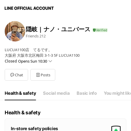
隠岐 | ナノ・ユニバース
Friends
212
LUCUA1100店 てるです。
大阪府 大阪市北区梅田 3-1-3 5F LUCUA1100
Closed
Opens Sun 10:30
Sun
10:30 - 20:30
Mon
10:30 - 20:30
Chat
Posts
Tue
10:30 - 20:30
Wed
10:30 - 20:30
Thu
10:30 - 20:30
Health & safety
Social media
Basic info
You might lik
Fri
10:30 - 20:30
Sat
10:30 - 20:30
Health & safety
In-store safety policies