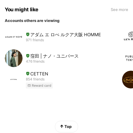
You might like
See more
Accounts others are viewing
アダム エ ロぺ ルクア大阪 HOMME
971 friends
窪田 | ナノ・ユニバース
476 friends
CETTEN
854 friends
Reward card
Top