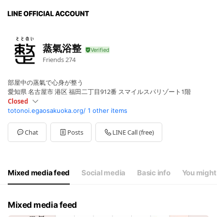
蒸氣浴整
Friends
274
部屋中の蒸氣で心身が整う
愛知県 名古屋市 港区 福田二丁目912番 スマイルスパリゾート1階
Closed
totonoi.egaosakuoka.org/
1 other items
Sun
Closed
Mon
10:00 - 21:30
Tue
10:00 - 21:30
Chat
Posts
LINE Call (free)
Wed
10:00 - 21:30
Thu
Closed
Fri
10:00 - 21:30
Sat
10:00 - 21:30
Mixed media feed
Social media
Basic info
You might 
日・木曜日休み 祝日は営業
Mixed media feed