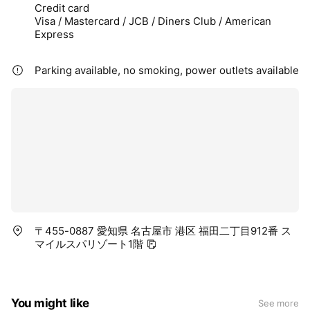
Credit card
Visa / Mastercard / JCB / Diners Club / American
Express
Parking available, no smoking, power outlets available
〒455-0887 愛知県 名古屋市 港区 福田二丁目912番 ス
マイルスパリゾート1階
You might like
See more