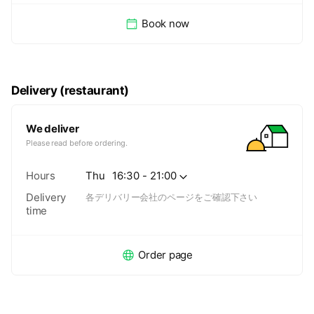
Book now
Delivery (restaurant)
We deliver
Please read before ordering.
Hours
Thu
16:30 - 21:00
Delivery
各デリバリー会社のページをご確認下さい
time
Order page