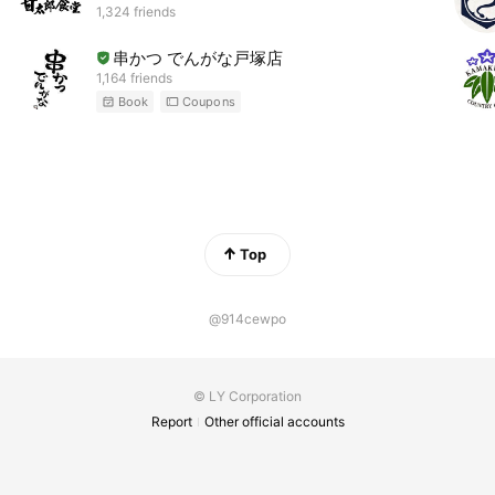
1,324 friends
串かつ でんがな戸塚店
1,164 friends
Book
Coupons
Top
@914cewpo
© LY Corporation
Report
Other official accounts