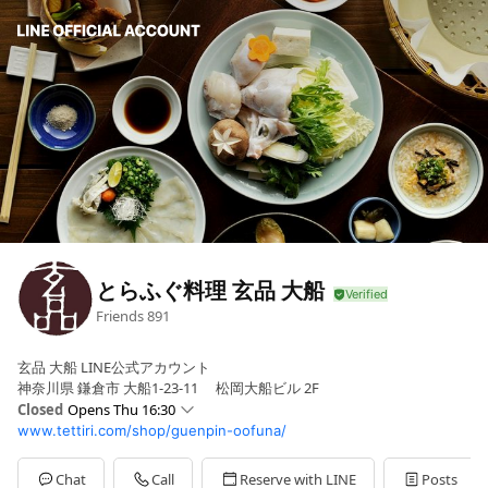
とらふぐ料理 玄品 大船
Friends
891
玄品 大船 LINE公式アカウント
神奈川県 鎌倉市 大船1-23-11 松岡大船ビル 2F
Closed
Opens Thu 16:30
www.tettiri.com/shop/guenpin-oofuna/
Sun
16:30 - 22:00
Mon
16:30 - 22:00
Tue
16:30 - 22:00
Chat
Call
Reserve with LINE
Posts