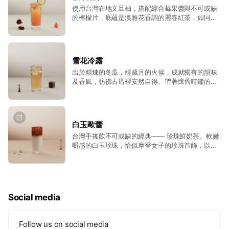
使用台灣在地文旦柚，搭配綜合莓果醬與不可或缺
的檸檬片，底蘊是淡雅花香調的麗春紅茶，如同在
微風拂去的午後，躺在藤椅上喝著沁涼清爽的飲
品，享受一望無際的愜意。
雪花冷露
出於精煉的冬瓜，經歲月的火侯，成就獨有的韻味
及香氣，彷彿古厝裡安然自得、望著懷舊時鐘的老
奶奶，一會兒迎著藺草扇起的微風、配著收音機，
享受溫煦的午後人生。
白玉歐蕾
台灣手搖飲不可或缺的經典—— 珍珠鮮奶茶。軟嫩
嚼感的白玉珍珠，恰似摩登女子的珍珠首飾，以奢
華感獨領風潮。與熟成歐蕾完美結合，口感厚實而
層次豐富，是一場難以忘懷的味覺饗宴。
Social media
Follow us on social media