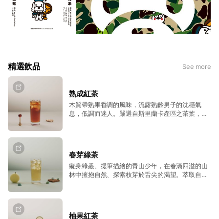
精選飲品
See more
熟成紅茶
木質帶熟果香調的風味，流露熟齡男子的沈穩氣
息，低調而迷人。嚴選自斯里蘭卡產區之茶葉，帶
有濃郁果香及醇厚桂圓香氣；與肉類料理一同品
嚐，得以化解舌尖上所殘留的油膩感。
春芽綠茶
縱身綠叢、提筆描繪的青山少年，在春滿四溢的山
林中擁抱自然、探索枝芽於舌尖的渴望。萃取自台
灣綠茶，蘊含繁茂枝葉所飽存的風土，初嚐甘甜圓
潤與低苦澀，青翠欲滴即不絕於口。
柚果紅茶