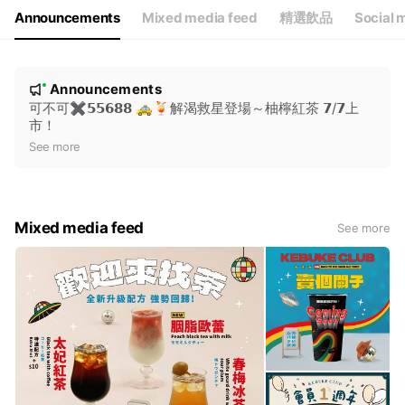
Announcements
Mixed media feed
精選飲品
Social 
N
Announcements
New
o
可不可✖𝟱𝟱𝟲𝟴𝟴 🚕🍹解渴救星登場～柚檸紅茶 𝟳/𝟳上
市！
t
See more
i
c
e
Mixed media feed
See more