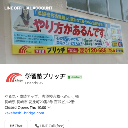
学習塾ブリッヂ
Friends
96
やる気・成績アップ、志望校合格へのかけ橋
長崎県 長崎市 花丘町20番8号 百武ビル2階
Closed
Opens Thu 10:00
kakehashi-bridge.com
Sun
Closed
Mon
10:00 - 21:30
Tue
10:00 - 21:30
Chat
LINE Call (free)