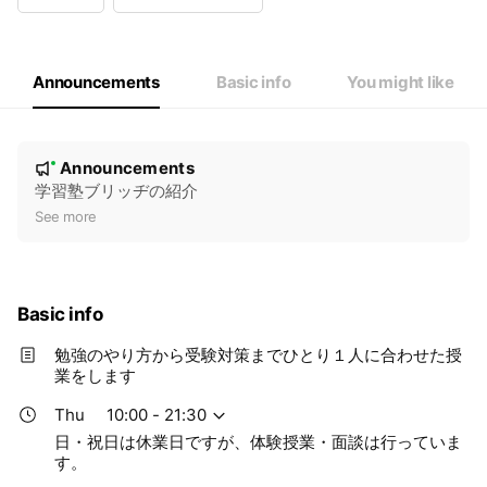
Wed
10:00 - 21:30
Thu
10:00 - 21:30
Fri
10:00 - 21:30
Sat
10:00 - 21:30
Announcements
Basic info
You might like
日・祝日は休業日ですが、体験授業・面談は行っています。
N
Announcements
New
o
学習塾ブリッヂの紹介
t
See more
i
c
e
Basic info
勉強のやり方から受験対策までひとり１人に合わせた授
業をします
Thu
10:00 - 21:30
日・祝日は休業日ですが、体験授業・面談は行っていま
す。