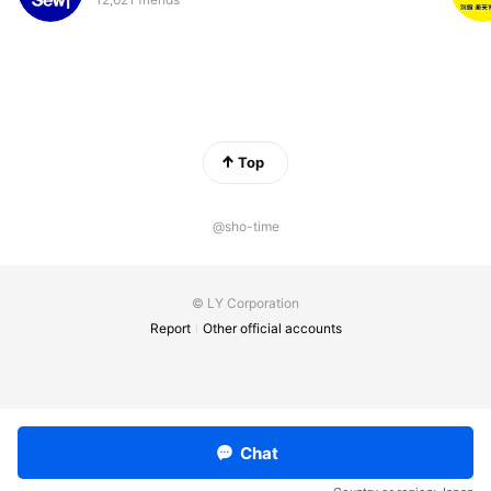
Top
@sho-time
© LY Corporation
Report
Other official accounts
Chat