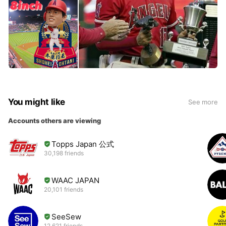
You might like
See more
Accounts others are viewing
Topps Japan 公式
30,198 friends
WAAC JAPAN
20,101 friends
SeeSew
12,621 friends