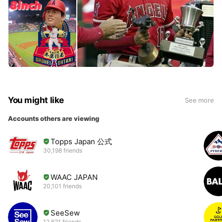
You might like
See more
Accounts others are viewing
Topps Japan 公式
30,198 friends
WAAC JAPAN
20,101 friends
SeeSew
12,621 friends