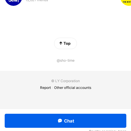
Top
@sho-time
© LY Corporation
Report
Other official accounts
Chat