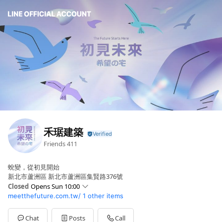
禾琚建築
Friends
411
蛻變，從初見開始
新北市蘆洲區 新北市蘆洲區集賢路376號
Closed
Opens Sun 10:00
meetthefuture.com.tw/
1 other items
Sun
10:00 - 19:00
Mon
10:00 - 19:00
Tue
10:00 - 19:00
Chat
Posts
Call