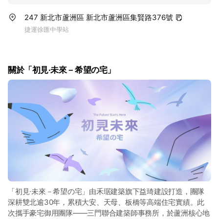
247 新北市蘆洲區 新北市蘆洲區集賢路376號
捷運徐匯中學站
關於「初見∙未來－希望の宅」
「初見∙未來－希望の宅」由禾琚建築旗下益琦建設打造，團隊
深耕雙北逾30年，累積大安、天母、板橋等高端住宅實績。此
次攜手豪宅御用團隊——三門聯合建築師事務所，於蘆洲核心地