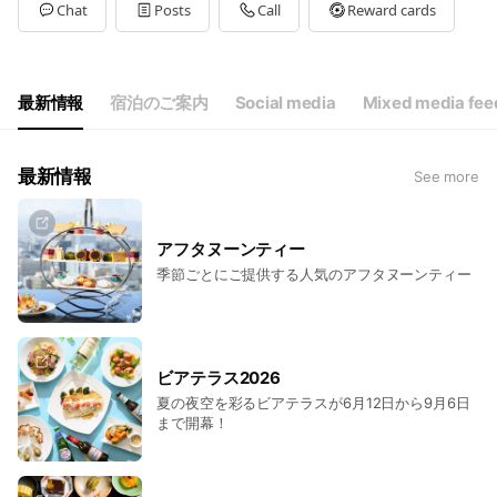
Tue
00:00 - 00:00
Chat
Posts
Call
Reward cards
Wed
00:00 - 00:00
Thu
00:00 - 00:00
Fri
00:00 - 00:00
Sat
00:00 - 00:00
最新情報
宿泊のご案内
Social media
Mixed media fee
最新情報
See more
アフタヌーンティー
季節ごとにご提供する人気のアフタヌーンティー
ビアテラス2026
夏の夜空を彩るビアテラスが6月12日から9月6日
まで開幕！