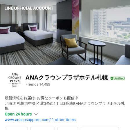
ANAクラウンプラザホテル札幌
Friends
14,489
最新情報をお届け♪お得なクーポンも配信中
北海道 札幌市中央区 北3条西1丁目2番地9 ANAクラウンプラザホテル札
幌
Open 24 hours
www.anacpsapporo.com/
1 other items
Sun
00:00 - 00:00
Mon
00:00 - 00:00