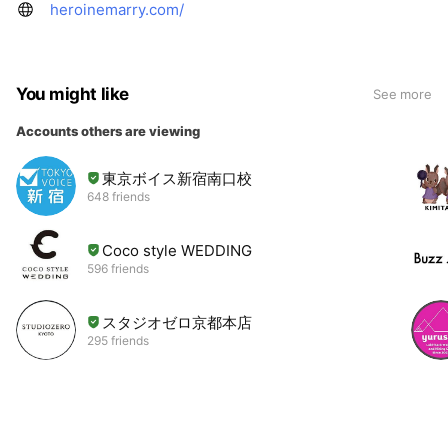
heroinemarry.com/
You might like
See more
Accounts others are viewing
東京ボイス新宿南口校
648 friends
Coco style WEDDING
596 friends
スタジオゼロ京都本店
295 friends