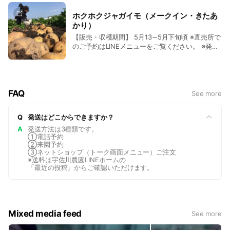
ホクホクジャガイモ（メークイン・きたあ
かり）
【販売・収穫期間】 5月13∼5月下旬頃 ※直売所で
のご予約はLINEメニューをご覧ください。 ※発送
はここをタップしますとネットショップのページ
をご覧いただけます。
FAQ
See more
Q
発送はどこからできますか？
A
発送方法は3種類です。
①電話予約
②来園予約
③ネットショップ（トーク画面メニュー）ご注文
※送料は宇佐川農園LINEホームの
「最近の投稿」からご確認いただけます。
Mixed media feed
See more