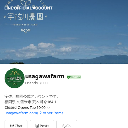
usagawafarm
Friends
3,000
宇佐川農園公式アカウントです。
福岡県 久留米市 荒木町今164-1
Closed
Opens Tue 10:00
usagawafarm.com/
2 other items
Sun
10:00 - 17:00
Mon
10:00 - 17:00
Tue
10:00 - 17:00
Chat
Posts
Call