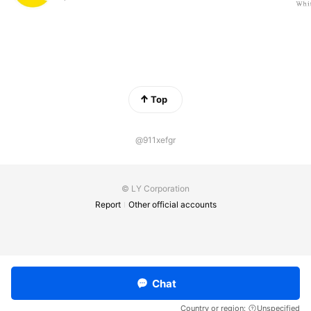
Top
@911xefgr
© LY Corporation
Report
Other official accounts
Chat
Country or region:
Unspecified