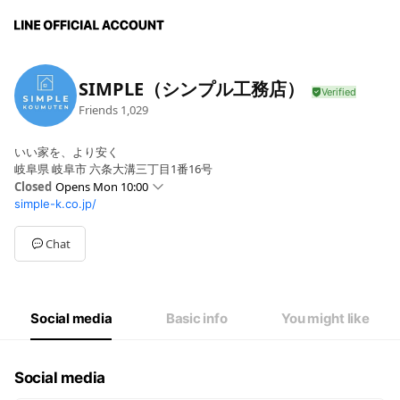
SIMPLE（シンプル工務店）
Friends
1,029
いい家を、より安く
岐阜県 岐阜市 六条大溝三丁目1番16号
Closed
Opens Mon 10:00
simple-k.co.jp/
Sun
10:00 - 19:00
Mon
10:00 - 19:00
Tue
Closed
Chat
Wed
10:00 - 19:00
Thu
10:00 - 19:00
Fri
10:00 - 19:00
Sat
10:00 - 19:00
Social media
Basic info
You might like
火曜定休日(祝日を除く)
Social media