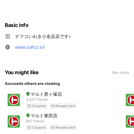
Basic info
ナフコいわき小名浜店です♪
www.nafco.tv/
You might like
See more
Accounts others are viewing
マルト君ヶ塚店
4,831 friends
Coupons
Reward card
マルト東田店
681 friends
Coupons
Reward card