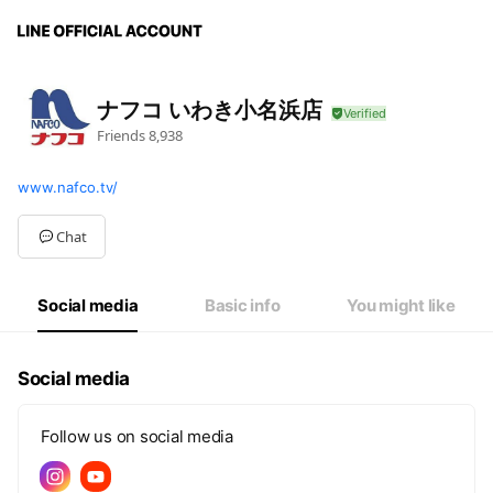
ナフコ いわき小名浜店
Friends
8,938
www.nafco.tv/
Chat
Social media
Basic info
You might like
Social media
Follow us on social media