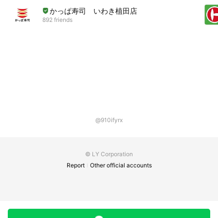
かっぱ寿司 いわき植田店
892 friends
@910ifyrx
© LY Corporation
Report
Other official accounts