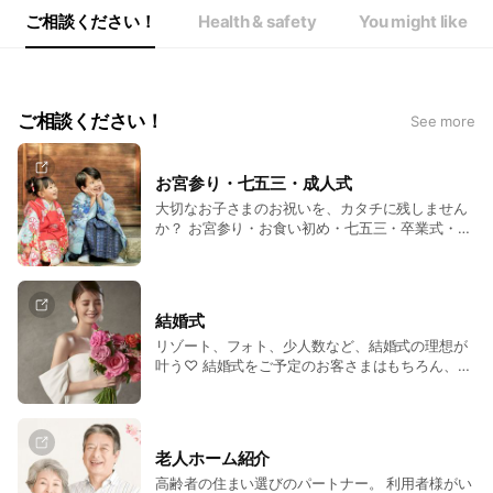
ご相談ください！
Health & safety
You might like
ご相談ください！
See more
お宮参り・七五三・成人式
大切なお子さまのお祝いを、カタチに残しません
か？ お宮参り・お食い初め・七五三・卒業式・成
人式など、お祝いの日をお手伝いします。 素敵な
衣装を身に纏ったお子さまの撮影もお任せくださ
い！
結婚式
リゾート、フォト、少人数など、結婚式の理想が
叶う♡ 結婚式をご予定のお客さまはもちろん、ま
だ決まっていないお客さまも、式場見学、イベン
トのご案内など、なんでもお気軽にご相談くださ
い！ 週末にはブライダルフェアも開催中です♪
老人ホーム紹介
高齢者の住まい選びのパートナー。 利用者様がい