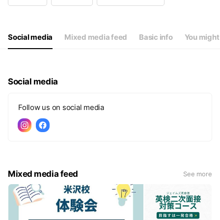
Wed
12:00 - 21:00
Thu
12:00 - 21:00
Fri
12:00 - 21:00
Sat
10:00 - 19:00
Social media
Mixed media feed
Basic info
You might 
祝日はお休みです。
Social media
Follow us on social media
Mixed media feed
See more