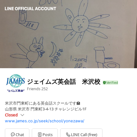
ジェイムズ英会話 米沢校
Friends
252
米沢市門東町にある英会話スクールです🏫
山形県 米沢市 門東町3-4-13 チャレンジビル1F
Closed
www.james.co.jp/seek/school/yonezawa/
Sun
Closed
Mon
Closed
Tue
12:00 - 21:00
Chat
Posts
LINE Call (free)