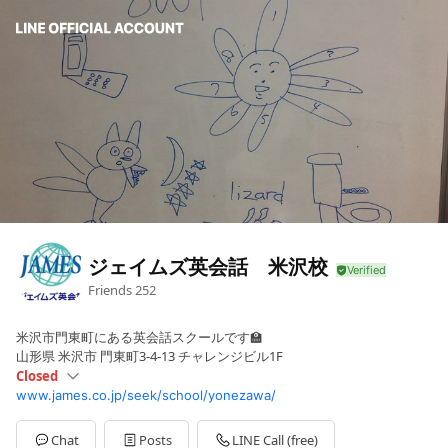
ジェイムズ英会話 米沢校
Friends
252
米沢市門東町にある英会話スクールです🏫
山形県 米沢市 門東町3-4-13 チャレンジビル1F
Closed
www.james.co.jp/seek/school/yonezawa/
Sun
Closed
Mon
Closed
Tue
12:00 - 21:00
Chat
Posts
LINE Call (free)