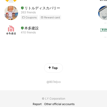
リトルディスカバリー
263 friends
Coupons
Reward card
本多建設
410 friends
Top
@907eljvo
© LY Corporation
Report
Other official accounts