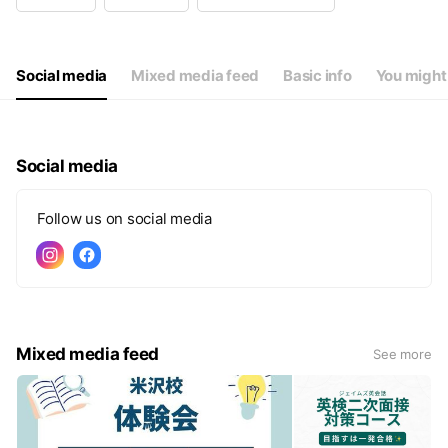
Wed
12:00 - 21:00
Thu
12:00 - 21:00
Fri
12:00 - 21:00
Sat
10:00 - 19:00
Social media
Mixed media feed
Basic info
You might 
祝日はお休みです。
Social media
Follow us on social media
Mixed media feed
See more