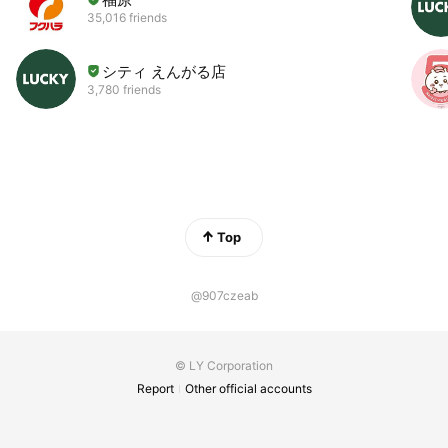
35,016 friends
シティ えんがる店
3,780 friends
Top
@907czeab
© LY Corporation
Report
Other official accounts