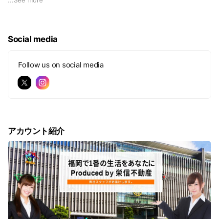
🏢お仕事内容
Social media
スーモ・ホームズ・SNSなどからお問合せいただいたお客様
へ、
お部屋のご提案を行う完全反響型の営業です。
Follow us on social media
飛び込みやテレアポは一切ありません！
毎日たくさんのお客様との出会いがあり、
「ありがとう！」の言葉をいただけるやりがいのあるお仕事で
す。
アカウント紹介
物件紹介だけでなく、車の運転・PC操作・トークスキル・土
地勘など、
不動産を通して多彩なスキルアップが可能です。
🌱会社の魅力
設立間もない成長企業のため、ポジションがたくさん空いてい
ます！