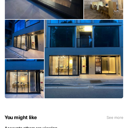
🚗勤務地
福岡市博多区（博多駅徒歩圏内）
🕒勤務時間・待遇
シフト制（詳細は面談時にご説明します）
歩合あり／社用携帯・社用PC貸与／社会保険完備
✨まだまだ小さな会社ですが、
「明るく前向きに頑張りたい！」という方にとって、
チャンスにあふれた職場です。
まずはお気軽に公式LINEからご連絡ください！
あなたのご応募を心よりお待ちしています。
You might like
See more