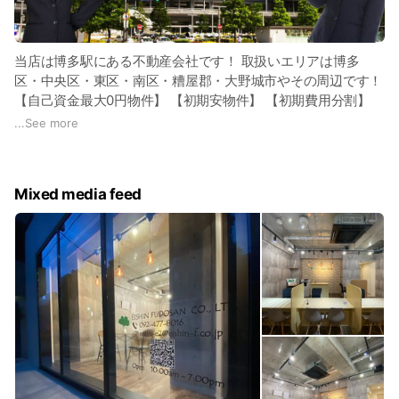
実力次第で短期間で主任・課長・部長などの役職を目指せま
す。
あなたの頑張りが、会社の成長そのものにつながります！
当店は博多駅にある不動産会社です！ 取扱いエリアは博多
区・中央区・東区・南区・糟屋郡・大野城市やその周辺です！
👥求める人材
【自己資金最大0円物件】 【初期安物件】 【初期費用分割】
【クレジットカード決済】 【引越業者割引紹介】 【家具家電
...
See more
・人と話すのが好きな方
付きプラン】 など多くのサービスをご用意しております。 物
・向上心を持って仕事に取り組める方
件に関しては、 【エンクレスト全シリーズ】 【オリエントビ
・元気で明るい対応ができる方
ル全シリーズ】 【サヴォイ全シリーズ】 【ピュアドーム全シ
Mixed media feed
リーズ】 【GRANDTIC全シリーズ】 【グランフォーレ全シリ
20代のスタッフが中心となって活躍中！
ーズ】 【レジディア全シリーズ】 【その他新築アパート・マ
未経験の方でもしっかりと研修を行うのでご安心ください。
ンション】 などはもちろん取り扱い可能です。 この他にも実
「やってみたい」という気持ちを何より大切にしています！
際に建っているものから建築中の物件まで全て取り扱い可能で
す！ “その不動産会社しか取り扱ってない”のは過去の話です。
🌟応募資格
契約する不動産会社で契約金が変わる場合(割高になる)があり
ますので、是非ご契約前に当店にご連絡ください。数万円単位
・未経験歓迎
で減額できる場合がございます。 皆様のお問合せ・ご連絡お
・学歴不問
待ちしております！
・要普通自動車免許（AT限定可）