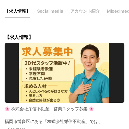
【求人情報】
Social media
アカウント紹介
Mixed med
【求人情報】
🌸 株式会社栄信不動産 営業スタッフ募集 🌸
福岡市博多区にある「株式会社栄信不動産」では、
一緒に働いてくれる新しい仲間を募集しています！
...
See more