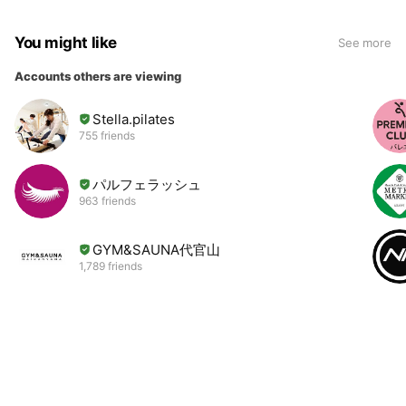
You might like
See more
Accounts others are viewing
Stella.pilates
755 friends
パルフェラッシュ
963 friends
GYM&SAUNA代官山
1,789 friends