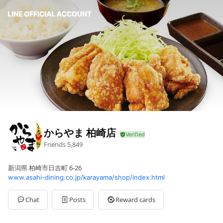
からやま 柏崎店
Friends
5,849
新潟県 柏崎市日吉町 6-26
www.asahi-dining.co.jp/karayama/shop/index.html
Chat
Posts
Reward cards