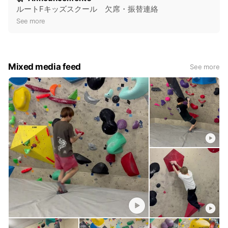
ます。予約不要で気軽にお試しいただけます。親子で一緒に壁
o
ルートFキッズスクール 欠席・振替連絡
を登る達成感は、きっと忘れられない思い出になります。
t
See more
i
遊びながら成長！新座の習い事におすすめ
c
新座で子供の習い事をお探しの方には特におすすめです。キッ
e
Mixed media feed
See more
ズスクールではボルダリングを通じて運動能力や考える力、粘
り強さを育むことができます。ご褒美の缶バッジを目指して楽
しく登る中で、お子様の成長を感じられるはずです。
全身運動で健康維持！大人の新しい趣味にも
ボルダリングは全身運動になるため、運動不足解消やダイエッ
トにも効果的です。大人になってからの新しい趣味としても最
適で、初めての方でもすぐにその面白さにハマります。
ルートFは、ボルダリングの楽しさや感動体験を提供すること
を目指しています。ご家族や友達、恋人とのデートなど、様々
なシーンでぜひ一度お越しください。スタッフ一同、心よりお
待ちしております。