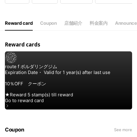
Wed
11:00 - 23:00
Thu
Closed
Fri
11:00 - 23:00
Sat
10:00 - 20:00
Reward card
Coupon
店舗紹介
料金案内
Announce
祝日は10:00～20:00
Reward cards
Coupon
See more