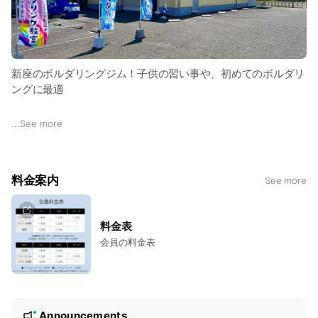
新座のボルダリングジム！子供の習い事や、初めてのボルダリ
ングに最適
route fボルダリングジムは、新座駅から徒歩15分、無料駐車場
...
See more
完備のボルダリング専門施設です。新座市や近隣の市からもア
クセスしやすく、ご家族でのご来店にも便利です。
料金案内
See more
店内はグランピングをイメージした居心地の良い空間が広が
り、イートインスペースや軽食販売もご用意しています。ボル
ダリングをしない時も、ゆっくりとくつろぎながらお過ごしい
料金表
ただけます。
会員の料金表
初めてでも安心！親子で楽しむボルダリング
「初めてのボルダリング」でも安心して楽しめるよう、当店で
N
はお子様から大人まで、丁寧にルールや登り方をレクチャーし
Announcements
New