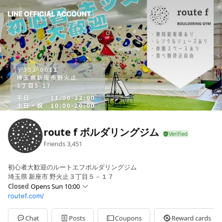
route f ボルダリングジム
Friends
3,451
初心者大歓迎のルートエフボルダリングジム
埼玉県 新座市 野火止３丁目５－１７
Closed
Opens Sun 10:00
routef.com/
Sun
10:00 - 20:00
Mon
11:00 - 23:00
Tue
11:00 - 23:00
Chat
Posts
Coupons
Reward cards