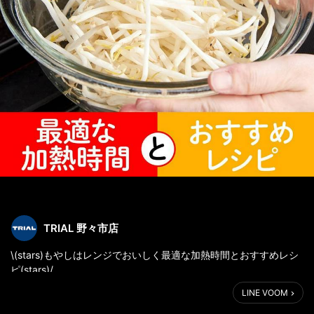
TRIAL 野々市店
\(stars)もやしはレンジでおいしく最適な加熱時間とおすすめレシ
ピ(stars)/
(right)https://x.gd/b73jh
LINE VOOM
こんにちは(heart eyes Cony)TRIALです(note)