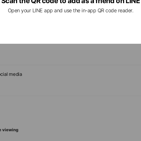
Scan the QR code to add as a friend on LINE
Open your LINE app and use the in-app QR code reader.
ents
★24時間ネット予約始まりました♪】
cial media
e viewing