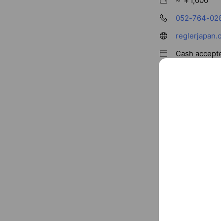
~ ￥1,000
052-764-02
reglerjapan
Cash accept
Private room
〒464-003
地下鉄東山線・