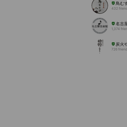
鳥む
432 frien
名古
1,374 frie
炭火
726 frien