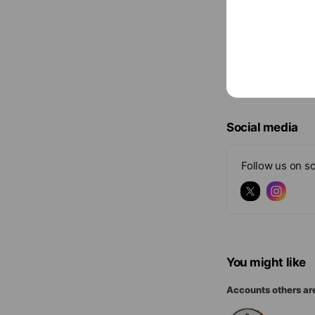
N
Announcem
New
o
【リグレ本山店
t
See more
i
c
e
Social media
Follow us on so
You might like
Accounts others ar