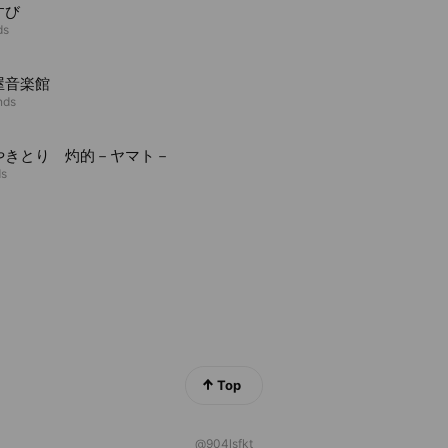
すび
ds
屋音楽館
nds
やきとり 灼的－ヤマト－
ds
Top
@904lsfkt