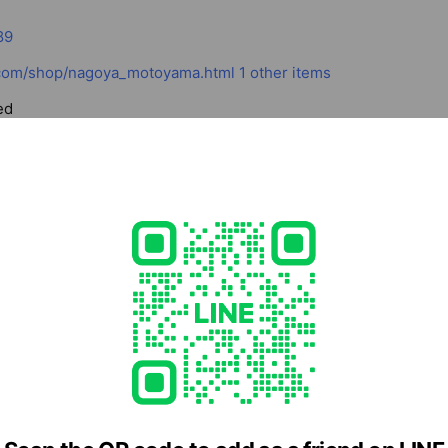
89
.com/shop/nagoya_motoyama.html
1 other items
ed
s available, no smoking
7 愛知県 名古屋市千種区 楠元町2-63 ２階
名城線【本山駅】 ①番出口より徒歩２分