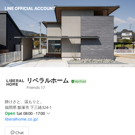
リベラルホーム
Friends
17
静けさと、温もりと。
福岡県 飯塚市 下三緒324-1
Open
Sat 08:00 - 17:00
liberalhome.co.jp/
Sun
Closed
Mon
08:00 - 17:00
Tue
08:00 - 17:00
Chat