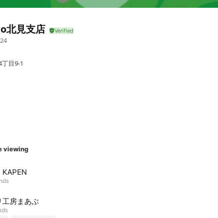
sho北見支店
24
丁目9-1
e viewing
KAPEN
ends
リ工房まあぶ
nds