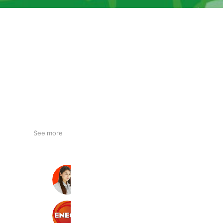
See more
エコキュート交換専門店の急湯デポ
52,405 friends
ENEOS ルート275新十津川TS
1,452 friends