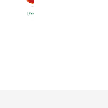
タイヤ館 北見
248 friends