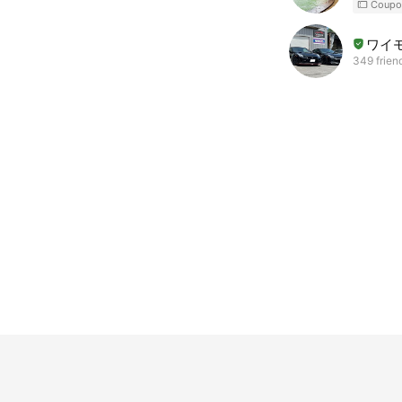
Coupo
ワイ
349 frien