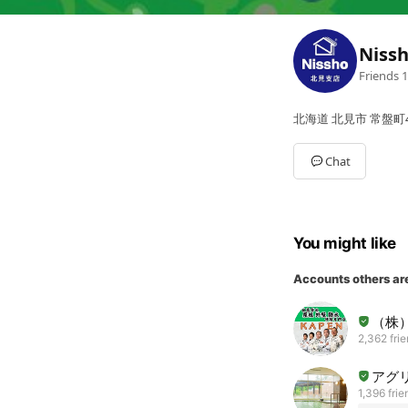
Nis
Friends
1
北海道 北見市 常盤町4
Chat
You might like
Accounts others ar
（株）
2,362 fri
アグ
1,396 frie