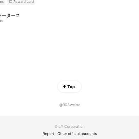
ns
Reward card
モータース
ds
Top
@903wxibz
© LY Corporation
Report
Other official accounts