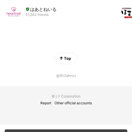
はあとねいる
51,283 friends
Top
@902qhnzs
© LY Corporation
Report
Other official accounts