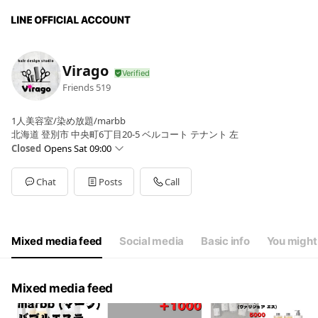
Virago
Friends
519
1人美容室/染め放題/marbb
北海道 登別市 中央町6丁目20-5 ベルコート テナント 左
Closed
Opens Sat 09:00
Sun
09:00 - 19:00
Mon
Closed
Chat
Posts
Call
Tue
09:00 - 19:00
Wed
09:00 - 19:00
Thu
09:00 - 19:00
Fri
09:00 - 19:00
Mixed media feed
Social media
Basic info
You might 
Sat
09:00 - 19:00
毎週月曜定休、子供の行事に出たいので＋不定休
Mixed media feed