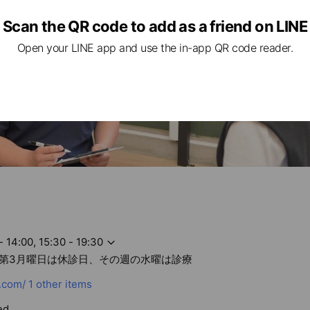
Scan the QR code to add as a friend on LINE
Open your LINE app and use the in-app QR code reader.
- 14:00, 15:30 - 19:30
第3月曜日は休診日、その週の水曜は診療
.com/
1 other items
ed