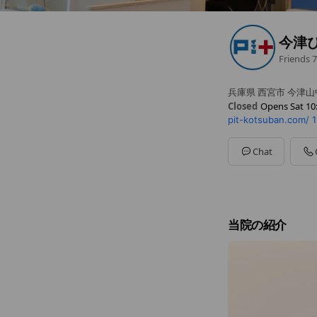
今津
Friends
7
兵庫県 西宮市 今津
Closed
Opens Sat 10
pit-kotsuban.com/
1
Sun
Closed
Mon
10:00 - 14:00,15:3
Tue
10:00 - 14:00,15:30
Chat
Wed
Closed
Thu
10:00 - 14:00,15:3
Fri
10:00 - 14:00,15:30
Sat
10:00 - 13:00,14:00
祝日は営業、第3月
当院の紹介