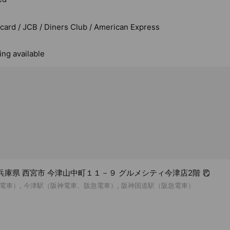
rcard / JCB / Diners Club / American Express
ing available
11 兵庫県 西宮市 今津山中町１１－９ グルメシティ今津店2階
電車）, 今津駅（阪神電車、阪急電車）, 阪神国道駅（阪急電車）