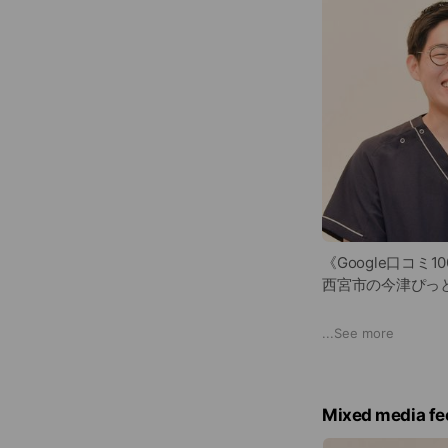
《Google口コミ1
西宮市の今津ぴっ
姿勢でお困りの方
...
See more
キッズスペースや
お子様連れでも安
Mixed media fe
グルメシティ今津