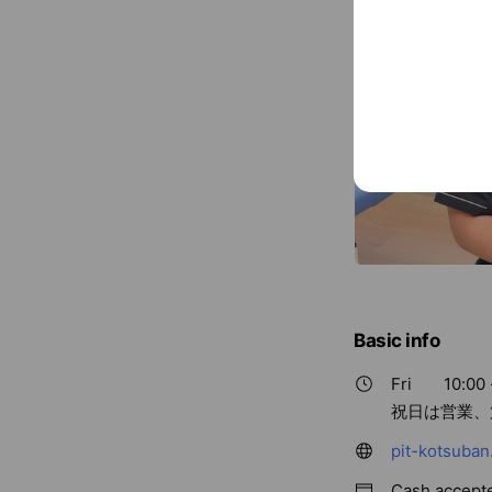
Basic info
Fri
10:00 
祝日は営業、
pit-kotsuban
Cash accept