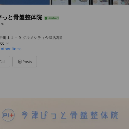
ぴっと骨盤整体院
76
山中町１１－９ グルメシティ今津店2階
:00
 other items
0 - 19:30
 - 19:30
Call
Posts
0 - 19:30
 - 19:30
 - 17:00
曜日は休診日、その週の水曜は診療