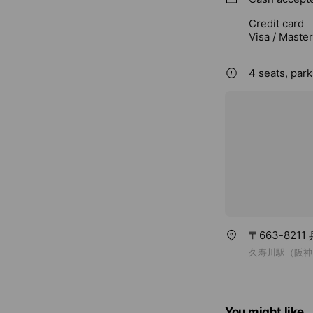
Credit card
Visa / Maste
4 seats, park
〒663-82
久寿川駅（阪神
You might like