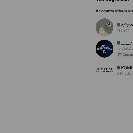
Accounts others ar
ゲゲ
119,841 f
ユニ
15,359,06
Coupo
KOME
644,333 f