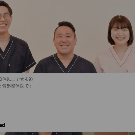
00件以上で☆4.9》
と骨盤整体院です
や同時に痛みが出てしまっている方を中心に選ばれております
ベビーカーも完備しており
心して、来院ください
ed
店の2階にあり