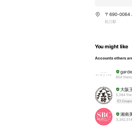
〒690-006
松江駅
You might like
Accounts others ar
gard
854 frien
大阪
5,384 fri
Coupo
湘南
3,362,514