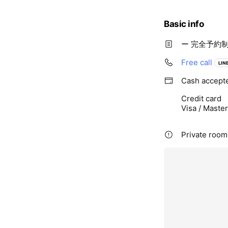
Basic info
ー 完全予約制
Free call
LINE
Cash accept
Credit card
Visa / Maste
Private rooms