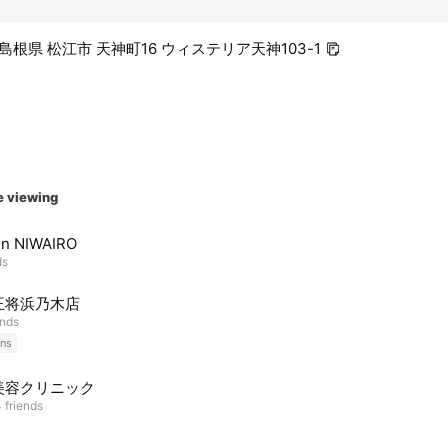
4 島根県 松江市 天神町16 ウィステリア天神103-1
e viewing
en NIWAIRO
ds
王将浜乃木店
ends
ns
美容クリニック
 friends