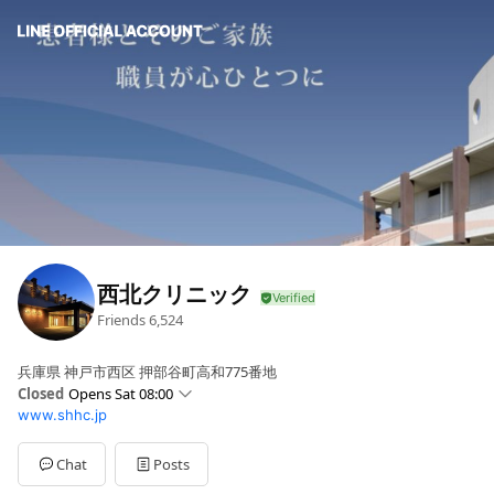
西北クリニック
Friends
6,524
兵庫県 神戸市西区 押部谷町高和775番地
Closed
Opens Sat 08:00
www.shhc.jp
Sun
Closed
Mon
08:00 - 12:30,16:00 - 19:00
Tue
08:00 - 12:30
Chat
Posts
Wed
08:00 - 12:30,16:00 - 18:00