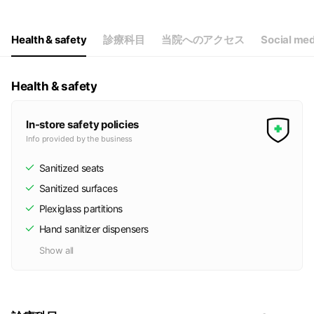
Thu
Closed
Fri
08:00 - 12:30
Sat
08:00 - 12:30
Health & safety
診療科目
当院へのアクセス
Social me
休診日：木・日・祝
Health & safety
In-store safety policies
Info provided by the business
Sanitized seats
Sanitized surfaces
Plexiglass partitions
Hand sanitizer dispensers
Show all