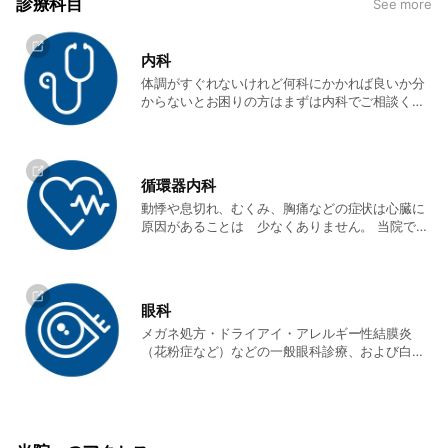
診療科目
See more
内科
体調がすぐれないけれど何科にかかれば良いか分
からないとお困りの方はまずは内科でご相談くだ
さい。 内科では風邪や発熱などに限らず、体の不
調を総合的に診察いたします。
循環器内科
動悸や息切れ、むくみ、胸痛などの症状は心臓に
原因があることは 少なくありません。 当院では
心臓CTや心臓カテーテルなどの検査で いち早く
その原因を突き止め、治療を行います。
眼科
メガネ処方・ドライアイ・アレルギー性結膜炎
（花粉症など）などの一般眼科診療、および白内
障・緑内障・網膜硝子体疾患（糖尿病網膜症・加
齢黄斑変性・網膜剥離など）手術まで、幅広い診
察・治療を行います。