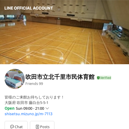
吹田市立北千里市民体育館
Friends
99
皆様のご来館お待ちしております！
大阪府 吹田市 藤白台5-5-1
Open
Sun 09:00 - 21:00
shisetsu.mizuno.jp/m-7113
Sun
09:00 - 21:00
Mon
09:00 - 21:00
Tue
09:00 - 21:00
Chat
Posts